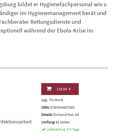
gsburg bildet er Hygienefachpersonal wie z.
ständiger im Hygienemanagement berät und
 Fachberater Rettungsdienste und
zeptionell während der Ebola-Krise im
119,50 €
zzgl. 7% MwSt
ISBN:
9783954687060
Details:
Einband fest, A4
nfektionsarbeit
Umfang:
83 Seiten
Lieferzeit ca. 3-5 Tage