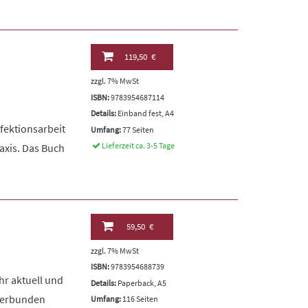
119,50 €
zzgl. 7% MwSt
ISBN:
9783954687114
Details:
Einband fest, A4
fektionsarbeit
Umfang:
77 Seiten
Lieferzeit ca. 3-5 Tage
raxis. Das Buch
59,50 €
zzgl. 7% MwSt
ISBN:
9783954688739
hr aktuell und
Details:
Paperback, A5
 verbunden
Umfang:
116 Seiten