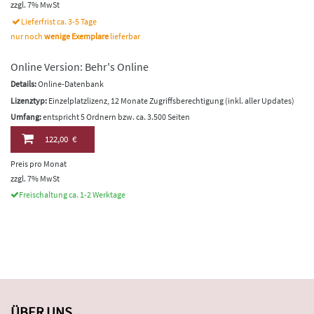
zzgl. 7% MwSt
Lieferfrist ca. 3-5 Tage
nur noch
wenige Exemplare
lieferbar
Online Version: Behr's Online
Details:
Online-Datenbank
Lizenztyp:
Einzelplatzlizenz, 12 Monate Zugriffsberechtigung (inkl. aller Updates)
Umfang:
entspricht 5 Ordnern bzw. ca. 3.500 Seiten
122,00 €
Preis pro Monat
zzgl. 7% MwSt
Freischaltung ca. 1-2 Werktage
ÜBER UNS