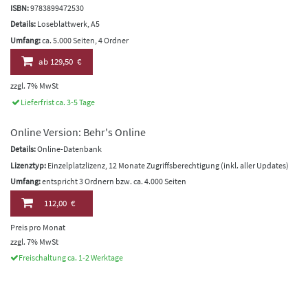
ISBN:
9783899472530
Details:
Loseblattwerk, A5
Umfang:
ca. 5.000 Seiten, 4 Ordner
ab
129,50 €
zzgl. 7% MwSt
Lieferfrist ca. 3-5 Tage
Online Version: Behr's Online
Details:
Online-Datenbank
Lizenztyp:
Einzelplatzlizenz, 12 Monate Zugriffsberechtigung (inkl. aller Updates)
Umfang:
entspricht 3 Ordnern bzw. ca. 4.000 Seiten
112,00 €
Preis pro Monat
zzgl. 7% MwSt
Freischaltung ca. 1-2 Werktage