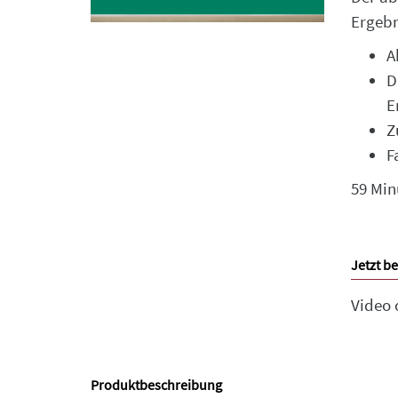
Ergebn
A
D
E
Z
F
59 Min
Jetzt be
Video
Produktbeschreibung