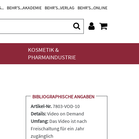
...
BEHR'S...AKADEMIE
BEHR'S...VERLAG
BEHR'S...ONLINE
KOSMETIK &
PHARMAINDUSTRIE
BIBLIOGRAPHISCHE ANGABEN
Artikel-Nr.
7803-VOD-10
Details:
Video on Demand
Umfang:
Das Video ist nach
Freischaltung für ein Jahr
zugänglich