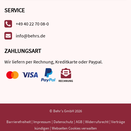
SERVICE
+49 40 22 70 08-0
info@behrs.de
ZAHLUNGSART
Wir liefern per Rechnung, Kreditkarte oder Paypal.
© Behr's GmbH 2026
Barrierefreiheit
|
Impressum
|
Datenschutz
|
AGB
|
Widerrufsrecht
|
Verträge
kündigen
|
Webseiten Cookies verwalten