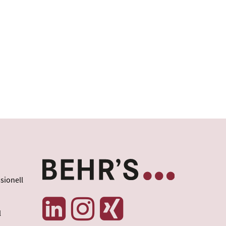
sionell
l