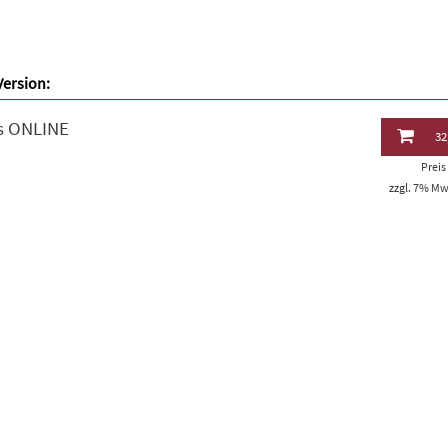
Version:
s ONLINE
32
Prei
zzgl. 7% MwS