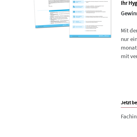
Ihr Hy
Gewinn
Mit de
nur ei
monatl
mit ve
Jetzt be
Fachin