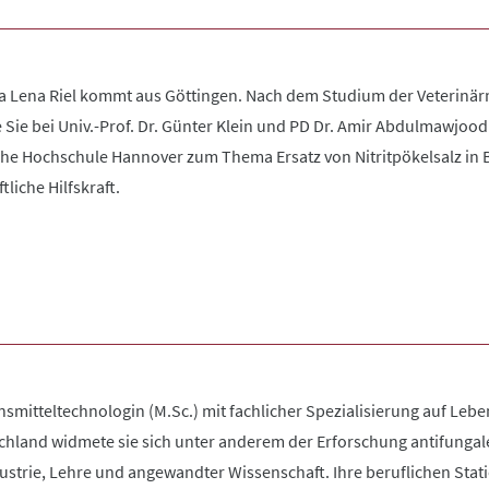
eta Lena Riel kommt aus Göttingen. Nach dem Studium der Veterinärm
ie bei Univ.-Prof. Dr. Günter Klein und PD Dr. Amir Abdulmawjood a
iche Hochschule Hannover zum Thema Ersatz von Nitritpökelsalz in 
tliche Hilfskraft.
smitteltechnologin (M.Sc.) mit fachlicher Spezialisierung auf Leb
hland widmete sie sich unter anderem der Erforschung antifungal
ustrie, Lehre und angewandter Wissenschaft. Ihre beruflichen Stat