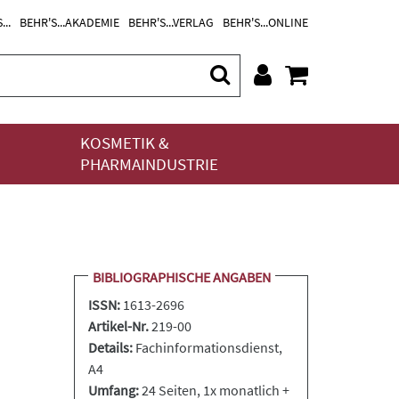
...
BEHR'S...AKADEMIE
BEHR'S...VERLAG
BEHR'S...ONLINE
KOSMETIK &
PHARMAINDUSTRIE
BIBLIOGRAPHISCHE ANGABEN
ISSN:
1613-2696
Artikel-Nr.
219-00
Details:
Fachinformationsdienst
,
A4
Umfang:
24 Seiten, 1x monatlich +