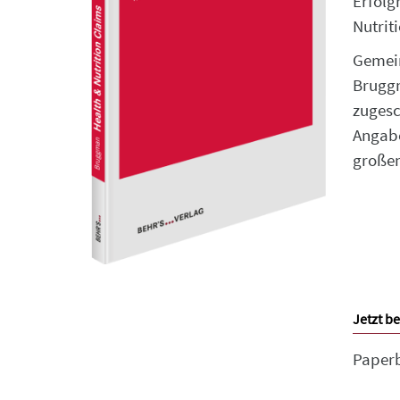
Erfolg
Nutrit
Gemein
Bruggm
zugesc
Angabe
große
Jetzt be
Paper