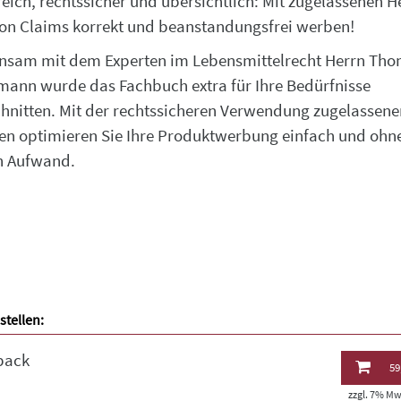
reich, rechtssicher und übersichtlich: Mit zugelassenen H
ion Claims korrekt und beanstandungsfrei werben!
sam mit dem Experten im Lebensmittelrecht Herrn Th
ann wurde das Fachbuch extra für Ihre Bedürfnisse
hnitten. Mit der rechtssicheren Verwendung zugelassene
n optimieren Sie Ihre Produktwerbung einfach und ohn
n Aufwand.
stellen:
back
59
zzgl. 7% MwS