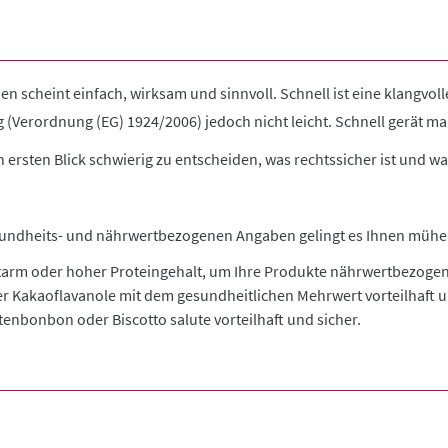
 scheint einfach, wirksam und sinnvoll. Schnell ist eine klangvo
(Verordnung (EG) 1924/2006) jedoch nicht leicht. Schnell gerät ma
n ersten Blick schwierig zu entscheiden, was rechtssicher ist und 
 gesundheits- und nährwertbezogenen Angaben gelingt es Ihnen müh
ettarm oder hoher Proteingehalt, um Ihre Produkte nährwertbezog
er Kakaoflavanole mit dem gesundheitlichen Mehrwert vorteilhaft u
enbonbon oder Biscotto salute vorteilhaft und sicher.