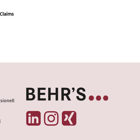
 Claims
sionell
l