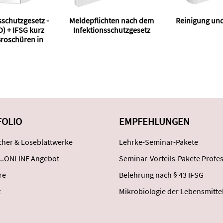
sschutzgesetz -
Meldepflichten nach dem
Reinigung und
) + IFSG kurz
Infektionsschutzgesetz
Broschüren in
sch.
FOLIO
EMPFEHLUNGEN
her & Loseblattwerke
Lehrke-Seminar-Pakete
..ONLINE Angebot
Seminar-Vorteils-Pakete Profes
re
Belehrung nach § 43 IFSG
t
Mikrobiologie der Lebensmitte