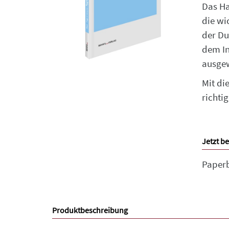
Das Ha
die wi
der Du
dem In
ausgew
Mit di
richti
Jetzt be
Paper
Produktbeschreibung