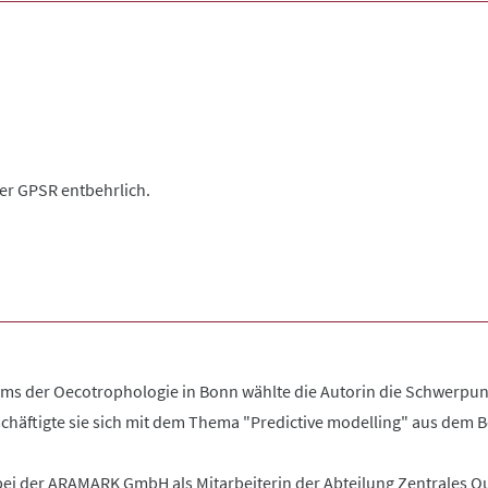
der GPSR entbehrlich.
s der Oecotrophologie in Bonn wählte die Autorin die Schwerpun
chäftigte sie sich mit dem Thema "Predictive modelling" aus dem B
ei der ARAMARK GmbH als Mitarbeiterin der Abteilung Zentrales Qua