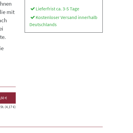
Ihnen
Lieferfrist ca. 3-5 Tage
die mit
Kostenloser Versand innerhalb
ach
Deutschlands
ei
te.
ie
,50 €
t. (4,17 €)