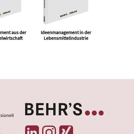
ment aus der
Ideenmanagement in der
lwirtschaft
Lebensmittelindustrie
sionell