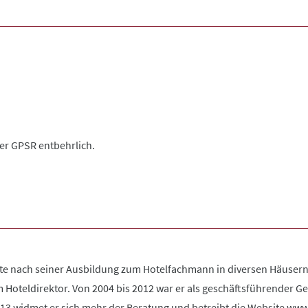
der GPSR entbehrlich.
ete nach seiner Ausbildung zum Hotelfachmann in diversen Häusern 
um Hoteldirektor. Von 2004 bis 2012 war er als geschäftsführender
2013 widmet er sich mehr der Beratung und betreibt die Website www.