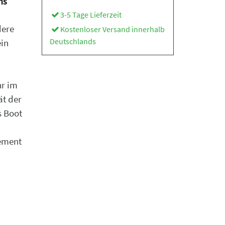
ns
3-5 Tage Lieferzeit
dere
Kostenloser Versand innerhalb
Deutschlands
ein
r im
t der
s Boot
gement