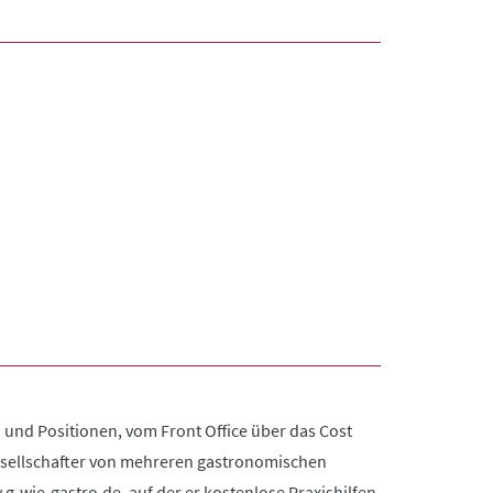
und Positionen, vom Front Office über das Cost
 Gesellschafter von mehreren gastronomischen
g-wie-gastro.de, auf der er kostenlose Praxishilfen,