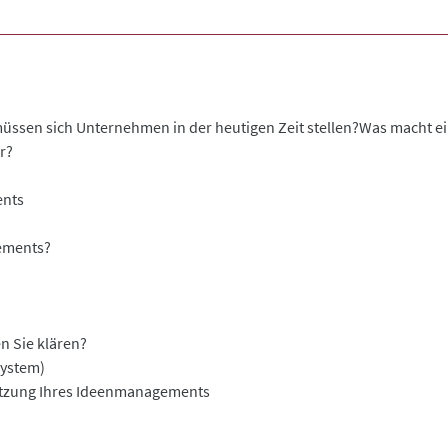
ssen sich Unternehmen in der heutigen Zeit stellen?Was macht e
r?
ents
ements?
n Sie klären?
system)
etzung Ihres Ideenmanagements