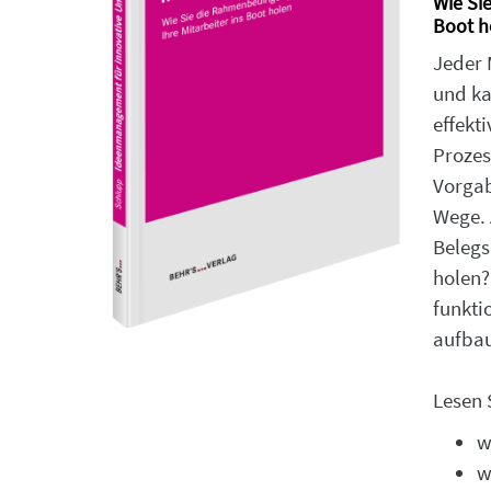
Wie Si
Boot h
Jeder 
und ka
effekt
Prozes
Vorgab
Wege. 
Belegs
holen?
funkti
aufba
Lesen 
w
w