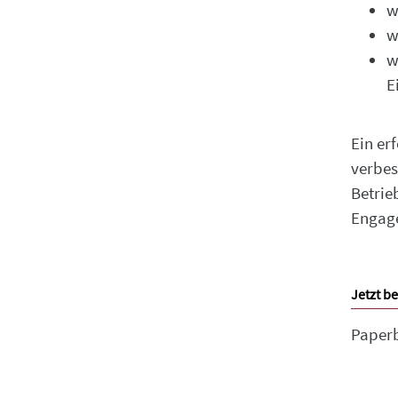
w
w
w
E
Ein er
verbes
Betrie
Engage
Jetzt be
Paper