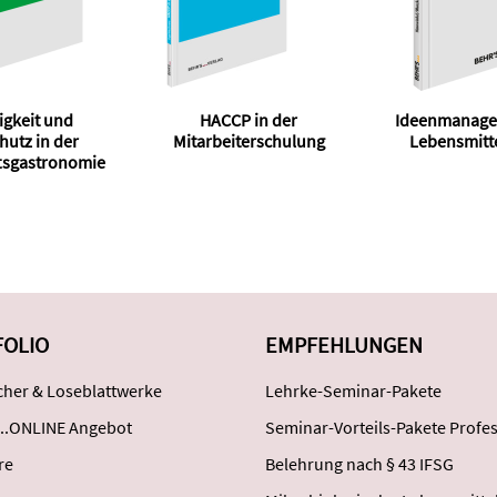
igkeit und
HACCP in der
Ideenmanage
utz in der
Mitarbeiterschulung
Lebensmitte
tsgastronomie
FOLIO
EMPFEHLUNGEN
her & Loseblattwerke
Lehrke-Seminar-Pakete
..ONLINE Angebot
Seminar-Vorteils-Pakete Profes
re
Belehrung nach § 43 IFSG