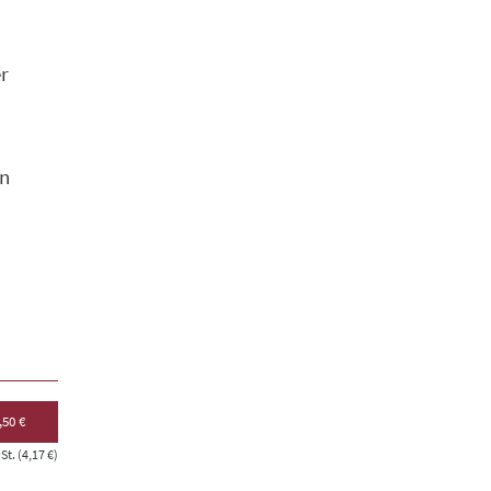
r
on
,50 €
t. (4,17 €)