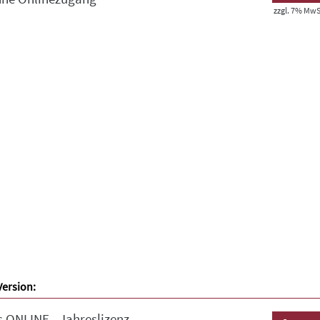
zzgl. 7% MwSt
Version:
 ONLINE - Jahreslizenz