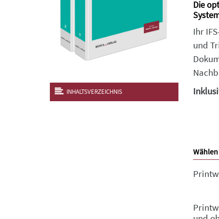
Die op
Syste
Ihr IF
und Tr
Dokume
Nachbe
Inklus
INHALTSVERZEICHNIS
Wählen 
Printw
Printw
und o