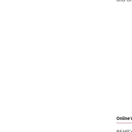
Online 
BEHR's