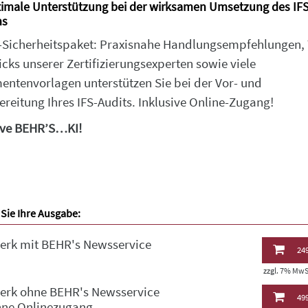
timale Unterstützung bei der wirksamen Umsetzung des IFS
ms
S-Sicherheitspaket: Praxisnahe Handlungsempfehlungen,
icks unserer Zertifizierungsexperten sowie viele
ntenvorlagen unterstützen Sie bei der Vor- und
reitung Ihres IFS-Audits. Inklusive Online-Zugang!
ive BEHR’S…KI!
Sie Ihre Ausgabe:
erk mit BEHR's Newsservice
249
zzgl. 7% MwSt
erk ohne BEHR's Newsservice
499
hne Onlinezugang