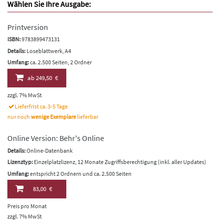
Wählen Sie Ihre Ausgabe:
Printversion
ISBN:
9783899473131
Details:
Loseblattwerk, A4
Umfang:
ca. 2.500 Seiten, 2 Ordner
ab
249,50 €
zzgl. 7% MwSt
Lieferfrist ca. 3-5 Tage
nur noch
wenige Exemplare
lieferbar
Online Version: Behr's Online
Details:
Online-Datenbank
Lizenztyp:
Einzelplatzlizenz, 12 Monate Zugriffsberechtigung (inkl. aller Updates)
Umfang:
entspricht 2 Ordnern und ca. 2.500 Seiten
83,00 €
Preis pro Monat
zzgl. 7% MwSt