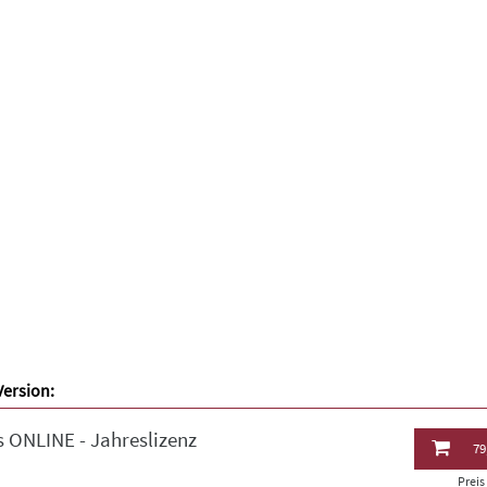
Version:
 ONLINE - Jahreslizenz
79
Prei