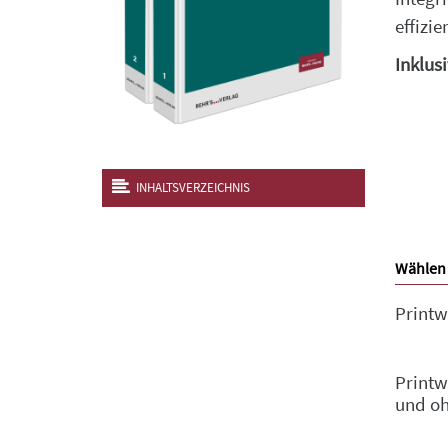
effizi
Inklus
INHALTSVERZEICHNIS
Wählen 
Printw
Printw
und o