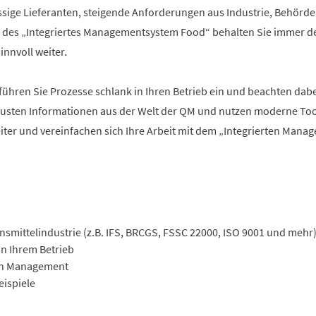
ässige Lieferanten, steigende Anforderungen aus Industrie, Behörd
e des „Integriertes Managementsystem Food“ behalten Sie immer d
nnvoll weiter.
hren Sie Prozesse schlank in Ihren Betrieb ein und beachten dabe
neusten Informationen aus der Welt der QM und nutzen moderne Too
beiter und vereinfachen sich Ihre Arbeit mit dem „Integrierten Man
smittelindustrie (z.B. IFS, BRCGS, FSSC 22000, ISO 9001 und mehr
n Ihrem Betrieb
ean Management
ispiele