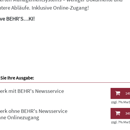
entere Abläufe. Inklusive Online-Zugang!
ive BEHR’S…KI!
Sie Ihre Ausgabe:
erk mit BEHR's Newsservice
149
zzgl. 7% MwSt
erk ohne BEHR's Newsservice
349
hne Onlinezugang
zzgl. 7% MwSt