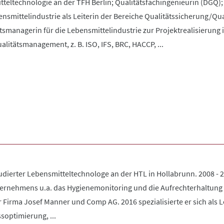
teltechnologie an der TFH Berlin; Qualitätsfachingenieurin (DGQ);
smittelindustrie als Leiterin der Bereiche Qualitätssicherung/Qu
tsmanagerin für die Lebensmittelindustrie zur Projektrealisierung 
litätsmanagement, z. B. ISO, IFS, BRC, HACCP, ...
tudierter Lebensmitteltechnologe an der HTL in Hollabrunn. 2008 - 
ernehmens u.a. das Hygienemonitoring und die Aufrechterhaltung de
r Firma Josef Manner und Comp AG. 2016 spezialisierte er sich als
optimierung, ...