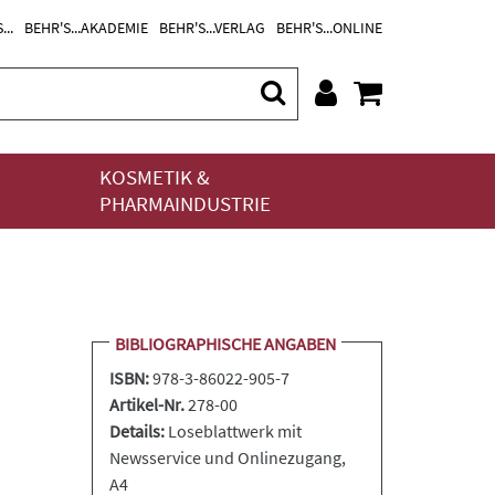
...
BEHR'S...AKADEMIE
BEHR'S...VERLAG
BEHR'S...ONLINE
KOSMETIK &
PHARMAINDUSTRIE
BIBLIOGRAPHISCHE ANGABEN
ISBN:
978-3-86022-905-7
Artikel-Nr.
278-00
Details:
Loseblattwerk
mit
Newsservice und Onlinezugang,
A4