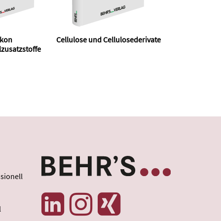
ikon
Cellulose und Cellulosederivate
zusatzstoffe
sionell
l