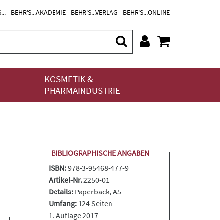
...
BEHR'S...AKADEMIE
BEHR'S...VERLAG
BEHR'S...ONLINE
KOSMETIK &
PHARMAINDUSTRIE
BIBLIOGRAPHISCHE ANGABEN
ISBN:
978-3-95468-477-9
Artikel-Nr.
2250-01
Details:
Paperback
, A5
Umfang:
124 Seiten
1. Auflage 2017