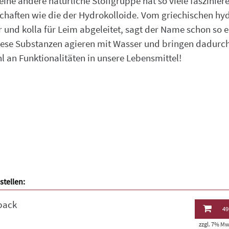
ine andere natürliche Stoffgruppe hat so viele faszinier
chaften wie die der Hydrokolloide. Vom griechischen hyd
 und kolla für Leim abgeleitet, sagt der Name schon so e
iese Substanzen agieren mit Wasser und bringen dadurch
hl an Funktionalitäten in unsere Lebensmittel!
stellen:
back
49
zzgl. 7% MwS