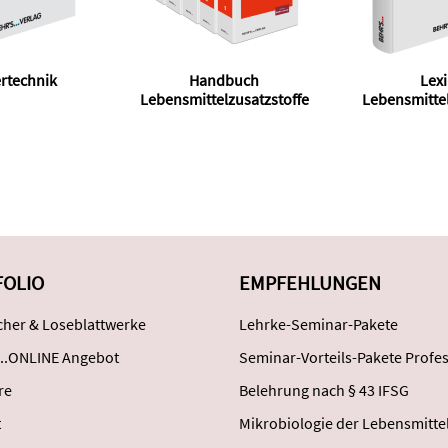
rtechnik
Handbuch
Lex
Lebensmittelzusatzstoffe
Lebensmittel
FOLIO
EMPFEHLUNGEN
her & Loseblattwerke
Lehrke-Seminar-Pakete
..ONLINE Angebot
Seminar-Vorteils-Pakete Profes
re
Belehrung nach § 43 IFSG
t
Mikrobiologie der Lebensmitte