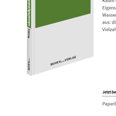
Kaum e
Eigens
Wasser
aus: d
Vielza
Jetzt be
Paper