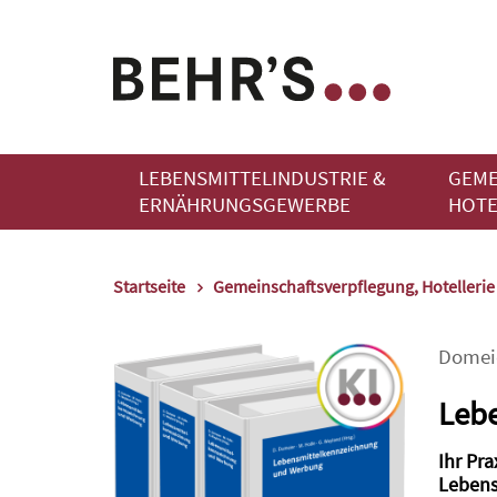
LEBENSMITTELINDUSTRIE &
GEME
ERNÄHRUNGSGEWERBE
HOTE
Startseite
Gemeinschaftsverpflegung, Hotelleri
Domei
Leb
Ihr Pra
Lebens