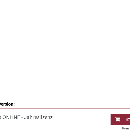
Version:
 ONLINE - Jahreslizenz
97
Prei