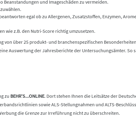
 so Beanstandungen und Imageschäden zu vermeiden.
szuwählen.
 beantworten egal ob zu Allergenen, Zusatzstoffen, Enzymen, Aro
 wie z.B. den Nutri-Score richtig umzusetzen.
rung von über 25 produkt- und branchenspezifischen Besonderheite
i eine Auswertung der Jahresberichte der Untersuchungsämter. So s
ng zu
BEHR'S...ONLINE
. Dort stehen Ihnen die Leitsätze der Deuts
bandsrichtlinien sowie ALS-Stellungnahmen und ALTS-Beschlüsse on
Werbung die Grenze zur Irreführung nicht zu überschreiten.