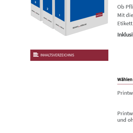
Ob Pfl
Mit di
Etiket
Inklus
INHALTSVERZEICHNIS
Wählen 
Printw
Printw
und o