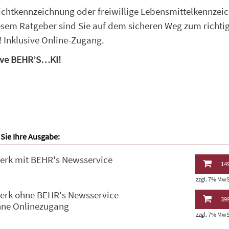
ichtkennzeichnung oder freiwillige Lebensmittelkennzei
esem Ratgeber sind Sie auf dem sicheren Weg zum richti
t! Inklusive Online-Zugang.
ive BEHR’S…KI!
Sie Ihre Ausgabe:
erk mit BEHR's Newsservice
149
zzgl. 7% MwSt
erk ohne BEHR's Newsservice
399
hne Onlinezugang
zzgl. 7% MwSt