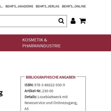
...
BEHR'S...AKADEMIE
BEHR'S...VERLAG
BEHR'S...ONLINE
KOSMETIK &
PHARMAINDUSTRIE
BIBLIOGRAPHISCHE ANGABEN
ISBN:
978-3-86022-930-9
g
Artikel-Nr.
230-00
Details:
Loseblattwerk
mit
Newsservice und Onlinezugang,
A5