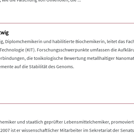
twig
wig, Diplomchemikerin und habilitierte Biochemikerin, leitet das F
ür Technologie (KIT). Forschungsschwerpunkte umfassen die Aufk
rbindungen, die toxikologische Bewertung metallhaltiger Nanomate
emente auf die Stabilität des Genoms.
emiker und staatlich geprüfter Lebensmittelchemiker, promovierte 
t 2007 ist er wissenschaftlicher Mitarbeiter im Sekretariat der Se