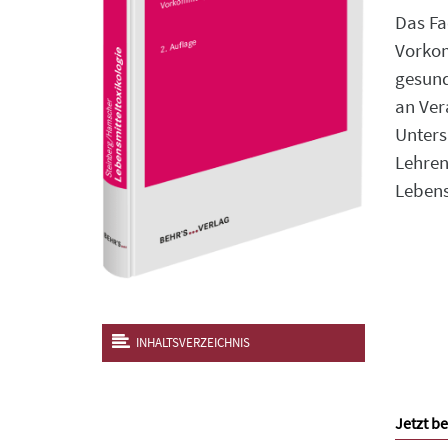
Das Fa
Vorkom
gesund
an Ver
Unters
Lehren
Lebens
INHALTSVERZEICHNIS
Jetzt be