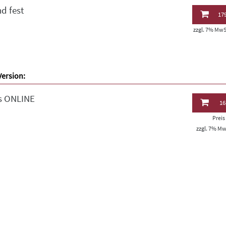
d fest
179
zzgl. 7% MwSt
Version:
s ONLINE
16
Prei
zzgl. 7% MwS