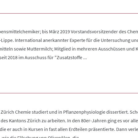
ebensmittelchemiker; bis März 2019 Vorstandsvorsitzender des C
ippe. International anerkannter Experte für die Untersuchung un
mitteln sowie Muttermilch; Mitglied in mehreren Ausschüssen und 
it 2018 im Ausschuss für "Zusatzstoffe ...
 Zürich Chemie studiert und in Pflanzenphysiologie dissertiert. Sch
des Kantons Zürich zu arbeiten. In den 80er-Jahren ging es vor all
e er auch in Kursen in fast allen Erdteilen präsentierte. Dann ve
 wie die Fälschung von Olivenölen, die ...