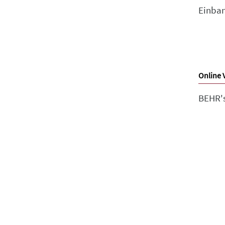
Einban
Online 
BEHR'