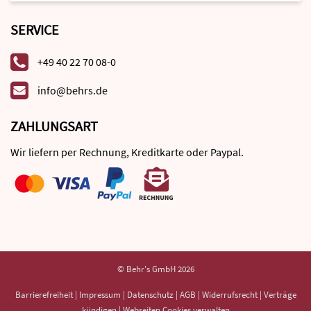
SERVICE
+49 40 22 70 08-0
info@behrs.de
ZAHLUNGSART
Wir liefern per Rechnung, Kreditkarte oder Paypal.
© Behr's GmbH 2026
Barrierefreiheit
|
Impressum
|
Datenschutz
|
AGB
|
Widerrufsrecht
|
Verträge
kündigen
|
Webseiten Cookies verwalten