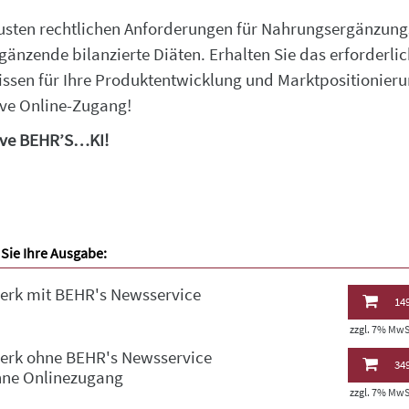
usten rechtlichen Anforderungen für Nahrungsergänzung
gänzende bilanzierte Diäten. Erhalten Sie das erforderli
ssen für Ihre Produktentwicklung und Marktpositionieru
ive Online-Zugang!
ive BEHR’S…KI!
Sie Ihre Ausgabe:
erk mit BEHR's Newsservice
149
zzgl. 7% MwSt
erk ohne BEHR's Newsservice
349
hne Onlinezugang
zzgl. 7% MwSt