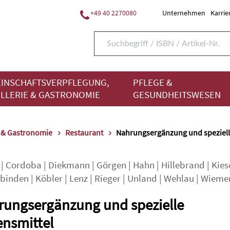
+49 40 2270080
Unternehmen
Karrie
INSCHAFTSVERPFLEGUNG,
PFLEGE &
LLERIE & GASTRONOMIE
GESUNDHEITSWESEN
e & Gastronomie
Restaurant
Nahrungsergänzung und speziell
|
Cordoba
|
Diekmann
|
Görgen
|
Hahn
|
Hillebrand
|
Kies
Zbinden
|
Köbler
|
Lenz
|
Rieger
|
Unland
|
Wehlau
|
Wieme
ungsergänzung und spezielle
nsmittel