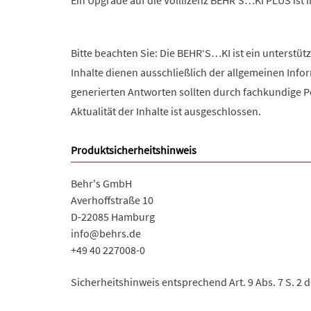
Ein Upgrade auf die Volllizenz BEHR’S…KI PLUS ist
Bitte beachten Sie: Die BEHR‘S…KI ist ein unterstüt
Inhalte dienen ausschließlich der allgemeinen Info
generierten Antworten sollten durch fachkundige Pe
Aktualität der Inhalte ist ausgeschlossen.
Produktsicherheitshinweis
Behr's GmbH
Averhoffstraße 10
D-22085 Hamburg
info@behrs.de
+49 40 227008-0
Sicherheitshinweis entsprechend Art. 9 Abs. 7 S. 2 