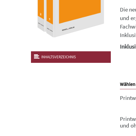
Die ne
und er
Fachwi
Inklus
Inklus
INHALTSVERZEICHNIS
Wählen 
Printw
Printw
und o