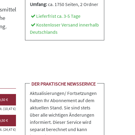
Umfang:
ca. 1750 Seiten
, 2 Ordner
smittel
Lieferfrist ca. 3-5 Tage
che
Kostenloser Versand innerhalb
ng.
Deutschlands
DER PRAKTISCHE NEWSSERVICE
Aktualisierungen/ Fortsetzungen
,50 €
halten Ihr Abonnement auf dem
aktuellen Stand. Sie sind stets
. (10,47 €)
über alle wichtigen Änderungen
,50 €
informiert. Dieser Service wird
separat berechnet und kann
. (24,47 €)