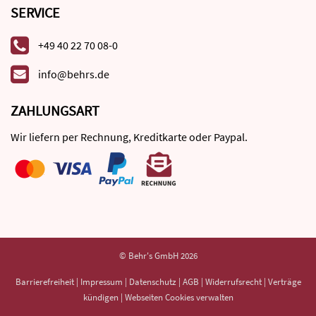
SERVICE
+49 40 22 70 08-0
info@behrs.de
ZAHLUNGSART
Wir liefern per Rechnung, Kreditkarte oder Paypal.
© Behr's GmbH 2026
Barrierefreiheit
|
Impressum
|
Datenschutz
|
AGB
|
Widerrufsrecht
|
Verträge
kündigen
|
Webseiten Cookies verwalten