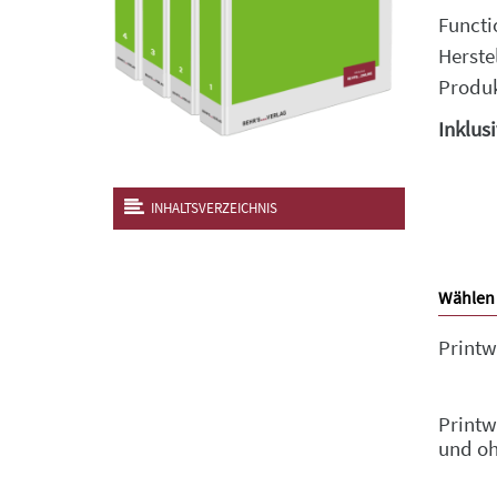
Functi
Herste
Produk
Inklus
INHALTSVERZEICHNIS
Wählen 
Printw
Printw
und o