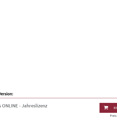
Version:
 ONLINE - Jahreslizenz
83
Prei