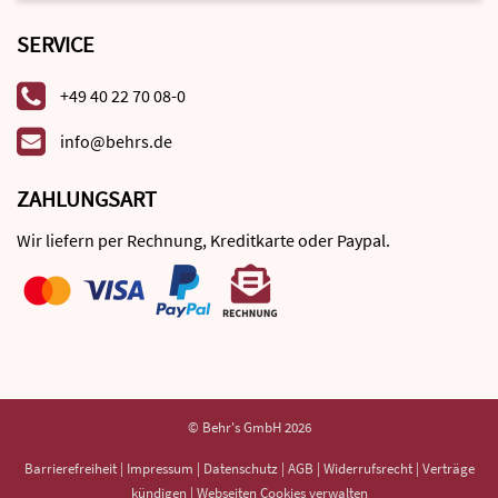
SERVICE
+49 40 22 70 08-0
info@behrs.de
ZAHLUNGSART
Wir liefern per Rechnung, Kreditkarte oder Paypal.
© Behr's GmbH 2026
Barrierefreiheit
|
Impressum
|
Datenschutz
|
AGB
|
Widerrufsrecht
|
Verträge
kündigen
|
Webseiten Cookies verwalten