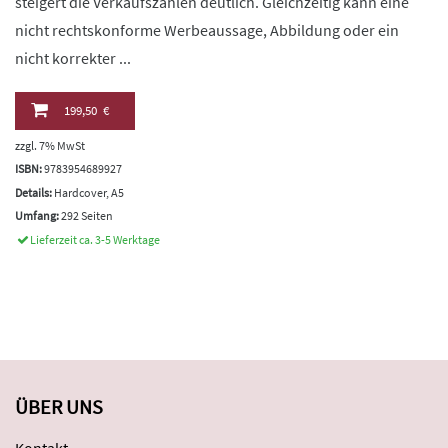
steigert die Verkaufszahlen deutlich. Gleichzeitig kann eine
nicht rechtskonforme Werbeaussage, Abbildung oder ein
nicht korrekter ...
199,50 €
zzgl. 7% MwSt
ISBN:
9783954689927
Details:
Hardcover, A5
Umfang:
292 Seiten
Lieferzeit ca. 3-5 Werktage
ÜBER UNS
Kontakt