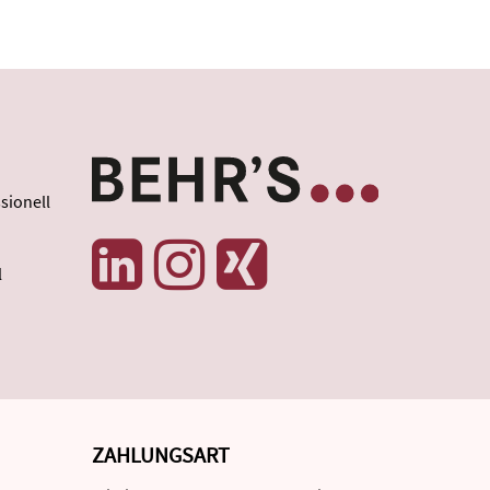
sionell
l
ZAHLUNGSART