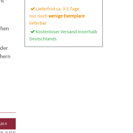
ht
Lieferfrist ca. 3-5 Tage
nur noch
wenige Exemplare
lieferbar
chen
Kostenloser Versand innerhalb
Deutschlands
 der
chern
,50 €
t. (3,47 €)