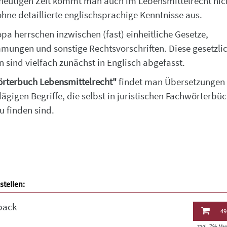
 heutigen Zeit kommt man auch im Lebensmittelrecht nic
hne detaillierte englischsprachige Kenntnisse aus.
opa herrschen inzwischen (fast) einheitliche Gesetze,
mungen und sonstige Rechtsvorschriften. Diese gesetzli
n sind vielfach zunächst in Englisch abgefasst.
rterbuch Lebensmittelrecht"
findet man Übersetzungen
lägigen Begriffe, die selbst in juristischen Fachwörterbü
u finden sind.
stellen:
back
49
zzgl. 7% MwS