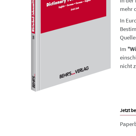
In der
mehr o
In Eur
Bestim
Quelle
Im
"Wö
einsch
nicht z
Jetzt be
Paper