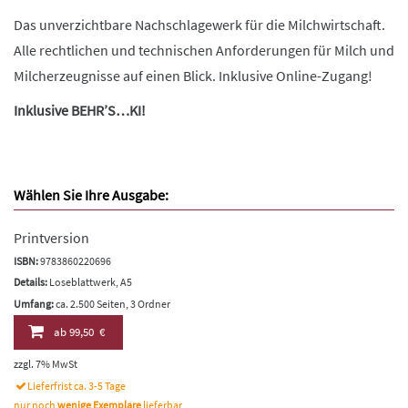
Das unverzichtbare Nachschlagewerk für die Milchwirtschaft.
Alle rechtlichen und technischen Anforderungen für Milch und
Milcherzeugnisse auf einen Blick. Inklusive Online-Zugang!
Inklusive BEHR’S…KI!
Wählen Sie Ihre Ausgabe:
Printversion
ISBN:
9783860220696
Details:
Loseblattwerk, A5
Umfang:
ca. 2.500 Seiten, 3 Ordner
ab
99,50 €
zzgl. 7% MwSt
Lieferfrist ca. 3-5 Tage
nur noch
wenige Exemplare
lieferbar