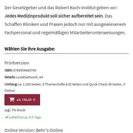
Der Gesetzgeber und das Robert Koch-Institut geben vor:
Jedes Medizinprodukt soll sicher aufbereitet sein
. Das
Schaffen Kliniken und Praxen jedoch nur mit ausgewiesenem
Fachpersonal und regelmäßigen Mitarbeiterunterweisungen.
Wählen Sie Ihre Ausgabe:
Printversion
ISBN:
9783954680795
Details:
Loseblattwerk, A4
Umfang:
ca. 1.200 Seiten, 8 Themenhefte á 32 Seiten und Quick Check 36 Seiten, 3
Ordner
ab
198,00 €
zzgl. 7% MwSt
Lieferfrist ca. 3-5 Tage
Online Version: Behr's Online