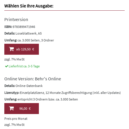
Wählen Sie Ihre Ausgabe:
Printversion
ISBN:
9783899471946
Details:
Loseblattwerk, A5
Umfang:
ca. 3.000 Seiten, 3 Ordner
ab
129,50 €
zzgl. 7% MwSt
Lieferfrist ca. 3-5 Tage
Online Version: Behr's Online
Details:
Online-Datenbank
Lizenztyp:
Einzelplatzlizenz, 12 Monate Zugriffsberechtigung (inkl. aller Updates)
Umfang:
entspricht 3 Ordnern bzw. ca. 3.000 Seiten
96,00 €
Preis pro Monat
zzgl. 7% MwSt