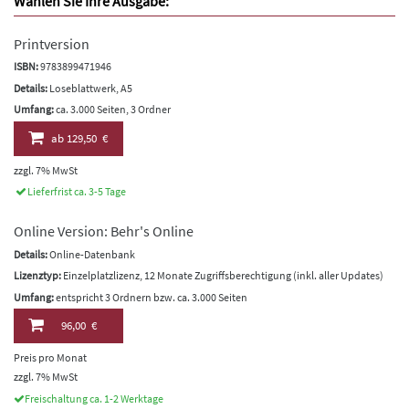
Wählen Sie Ihre Ausgabe:
Printversion
ISBN:
9783899471946
Details:
Loseblattwerk, A5
Umfang:
ca. 3.000 Seiten, 3 Ordner
ab
129,50 €
zzgl. 7% MwSt
Lieferfrist ca. 3-5 Tage
Online Version: Behr's Online
Details:
Online-Datenbank
Lizenztyp:
Einzelplatzlizenz, 12 Monate Zugriffsberechtigung (inkl. aller Updates)
Umfang:
entspricht 3 Ordnern bzw. ca. 3.000 Seiten
96,00 €
Preis pro Monat
zzgl. 7% MwSt
Freischaltung ca. 1-2 Werktage