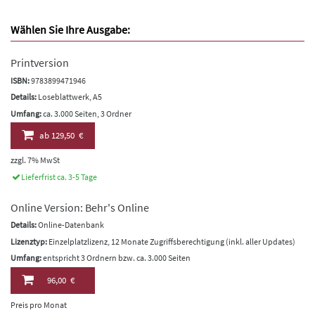
Wählen Sie Ihre Ausgabe:
Printversion
ISBN:
9783899471946
Details:
Loseblattwerk, A5
Umfang:
ca. 3.000 Seiten, 3 Ordner
ab
129,50 €
zzgl. 7% MwSt
Lieferfrist ca. 3-5 Tage
Online Version: Behr's Online
Details:
Online-Datenbank
Lizenztyp:
Einzelplatzlizenz, 12 Monate Zugriffsberechtigung (inkl. aller Updates)
Umfang:
entspricht 3 Ordnern bzw. ca. 3.000 Seiten
96,00 €
Preis pro Monat