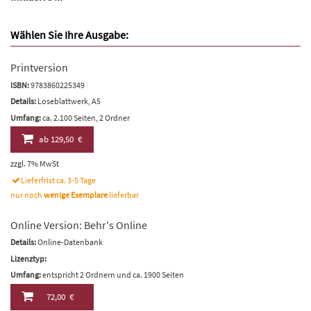
Wählen Sie Ihre Ausgabe:
Printversion
ISBN:
9783860225349
Details:
Loseblattwerk, A5
Umfang:
ca. 2.100 Seiten, 2 Ordner
ab
129,50 €
zzgl. 7% MwSt
Lieferfrist ca. 3-5 Tage
nur noch
wenige Exemplare
lieferbar
Online Version: Behr's Online
Details:
Online-Datenbank
Lizenztyp:
Umfang:
entspricht 2 Ordnern und ca. 1900 Seiten
72,00 €