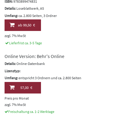
ISBN:
9783899474831
Details:
Loseblattwerk, A5
Umfang:
ca. 2.800 Seiten, 3 Ordner
ab
99,50 €
zzgl. 7% MwSt
Lieferfrist ca. 3-5 Tage
Online Version: Behr's Online
Details:
Online-Datenbank
Lizenztyp:
Umfang:
entspricht 3 Ordnern und ca. 2.800 Seiten
57,00 €
Preis pro Monat
zzgl. 7% MwSt
Freischaltung ca. 1-2 Werktage