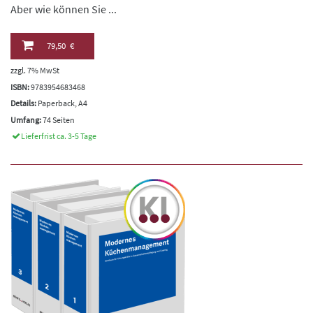
Aber wie können Sie ...
79,50 €
zzgl. 7% MwSt
ISBN:
9783954683468
Details:
Paperback, A4
Umfang:
74 Seiten
Lieferfrist ca. 3-5 Tage