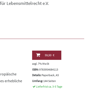
ür Lebensmittelrecht e.V.
59,50 €
zzgl. 7% MwSt
ISBN:
9783954684113
uropäische
Details:
Paperback, A5
es erhebliche
Umfang:
144 Seiten
Lieferfrist ca. 3-5 Tage