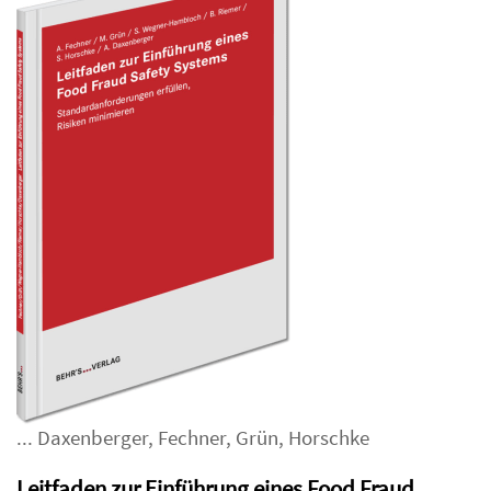
...
Daxenberger
,
Fechner
,
Grün
,
Horschke
Leitfaden zur Einführung eines Food Fraud