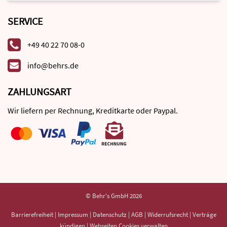
SERVICE
+49 40 22 70 08-0
info@behrs.de
ZAHLUNGSART
Wir liefern per Rechnung, Kreditkarte oder Paypal.
© Behr's GmbH 2026
Barrierefreiheit
|
Impressum
|
Datenschutz
|
AGB
|
Widerrufsrecht
|
Verträge
kündigen
|
Webseiten Cookies verwalten