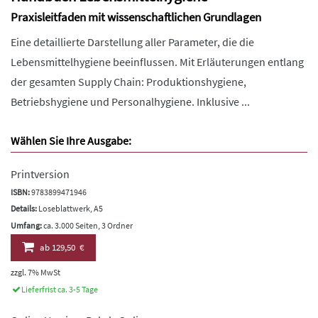
Praxisleitfaden mit wissenschaftlichen Grundlagen
Eine detaillierte Darstellung aller Parameter, die die
Lebensmittelhygiene beeinflussen. Mit Erläuterungen entlang
der gesamten Supply Chain: Produktionshygiene,
Betriebshygiene und Personalhygiene. Inklusive ...
Wählen Sie Ihre Ausgabe:
Printversion
ISBN:
9783899471946
Details:
Loseblattwerk, A5
Umfang:
ca. 3.000 Seiten, 3 Ordner
ab
129,50 €
zzgl. 7% MwSt
Lieferfrist ca. 3-5 Tage