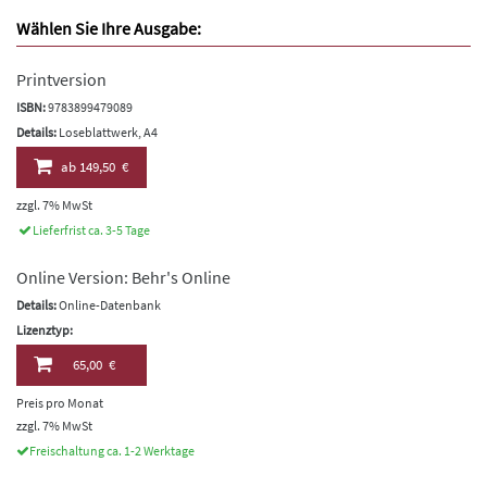
Wählen Sie Ihre Ausgabe:
Printversion
ISBN:
9783899479089
Details:
Loseblattwerk, A4
ab
149,50 €
zzgl. 7% MwSt
Lieferfrist ca. 3-5 Tage
Online Version: Behr's Online
Details:
Online-Datenbank
Lizenztyp:
65,00 €
Preis pro Monat
zzgl. 7% MwSt
Freischaltung ca. 1-2 Werktage