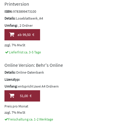
Printversion
ISBN:
9783899473100
Details:
Loseblattwerk, A4
Umfang:
, 2 Ordner
ab
99,50 €
zzgl. 7% MwSt
Lieferfrist ca. 3-5 Tage
Online Version: Behr's Online
Details:
Online-Datenbank
Lizenztyp:
Umfang:
entspricht zwei A4 Ordnern
51,00 €
Preis pro Monat
zzgl. 7% MwSt
Freischaltung ca. 1-2 Werktage