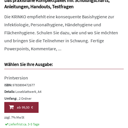
Das praxisnahe Komplettpaket mit Schulungscharts,
Anleitungen, Handouts, Testfragen
Die KRINKO empfiehlt eine konsequente Basishygiene zur
Infektiologie, Personalhygiene, Händehygiene und
Flächenhygiene. Schulen Sie dazu, wie und wo Sie möchten
und bringen Sie die Teilnehmer in Schwung. Fertige
Powerpoints, Kommentare, ...
Wählen Sie Ihre Ausgabe:
Printversion
ISBN:
9783899472677
Details:
Loseblattwerk, A4
Umfang:
, 2 Ordner
ab
99,50 €
zzgl. 7% MwSt
Lieferfrist ca. 3-5 Tage