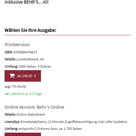
Inklusive BEHR’S…KI!
Wählen Sie Ihre Ausgabe:
Printversion
ISBN:
9783899476637
Details:
Loseblattwerk, A5
Umfang:
1900 Seiten, 3 Ordner
ab
149,50 €
zzgl. 7% MwSt
Lieferfrist ca. 3-5 Tage
Online Version: Behr's Online
Details:
Online-Datenbank
Lizenztyp:
Einzelplatzlizenz, 12 Monate Zugriffsberechtigung (inkl. aller Updates)
Umfang:
entspricht 2 Ordnern bzw. ca. 1.700 Seiten