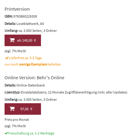
Printversion
ISBN:
9783860229309
Details:
Loseblattwerk, A5
Umfang:
ca. 3.500 Seiten, 3 Ordner
ab
149,50 €
zzgl. 7% MwSt
Lieferfrist ca. 3-5 Tage
nur noch
wenige Exemplare
lieferbar
Online Version: Behr's Online
Details:
Online-Datenbank
Lizenztyp:
Einzelplatzlizenz, 12 Monate Zugriffsberechtigung (inkl. aller Updates)
Umfang:
ca. 3.500 Seiten, 3 Ordner
97,00 €
Preis pro Monat
zzgl. 7% MwSt
Freischaltung ca. 1-2 Werktage