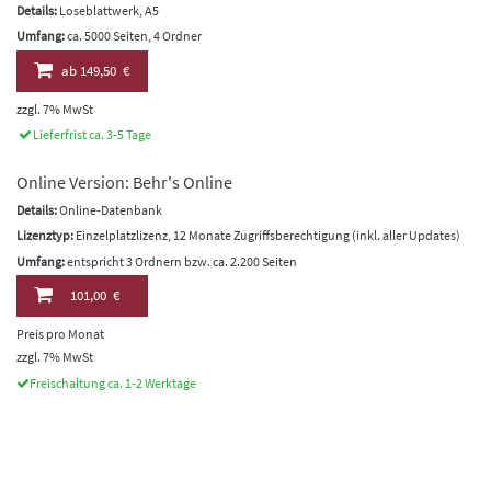
Details:
Loseblattwerk, A5
Umfang:
ca. 5000 Seiten, 4 Ordner
ab
149,50 €
zzgl. 7% MwSt
Lieferfrist ca. 3-5 Tage
Online Version: Behr's Online
Details:
Online-Datenbank
Lizenztyp:
Einzelplatzlizenz, 12 Monate Zugriffsberechtigung (inkl. aller Updates)
Umfang:
entspricht 3 Ordnern bzw. ca. 2.200 Seiten
101,00 €
Preis pro Monat
zzgl. 7% MwSt
Freischaltung ca. 1-2 Werktage