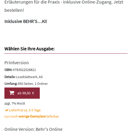
Erläuterungen für die Praxis - inklusive Online-Zugang. Jetzt
bestellen!
Inklusive BEHR’S…KI!
Wählen Sie Ihre Ausgabe:
Printversion
ISBN:
9783922528821
Details:
Loseblattwerk, A5
Umfang:
850 Seiten, 1 Ordner
ab
99,50 €
zzgl. 7% MwSt
Lieferfrist ca. 3-5 Tage
nur noch
wenige Exemplare
lieferbar
Online Version: Behr's Online