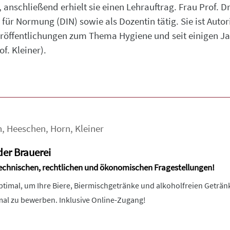
 anschließend erhielt sie einen Lehrauftrag. Frau Prof. D
s für Normung (DIN) sowie als Dozentin tätig. Sie ist Aut
öffentlichungen zum Thema Hygiene und seit einigen Ja
f. Kleiner).
h
,
Heeschen
,
Horn
,
Kleiner
er Brauerei
 technischen, rechtlichen und ökonomischen Fragestellungen!
ptimal, um Ihre Biere, Biermischgetränke und alkoholfreien Geträ
mal zu bewerben. Inklusive Online-Zugang!