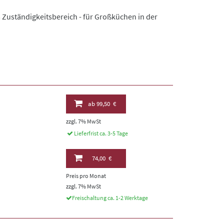
 Zuständigkeitsbereich - für Großküchen in der
ab
99,50 €
zzgl. 7% MwSt
Lieferfrist ca. 3-5 Tage
74,00 €
Preis pro Monat
zzgl. 7% MwSt
Freischaltung ca. 1-2 Werktage