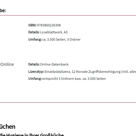
be:
ISBN:
9783860226308
Details:
Loseblattwerk, A5
Umfang:
ca. 3.500 Seiten, 3 Ordner
 Online
Details:
Online-Datenbank
Lizenztyp:
Einzelplatzlizenz, 12 Monate Zugriffsberechtigung (inkl. all
Umfang:
entspricht 3 Ordnern bzw. ca. 3.500 Seiten
küchen
 die Hygiene in Ihrer Großküche