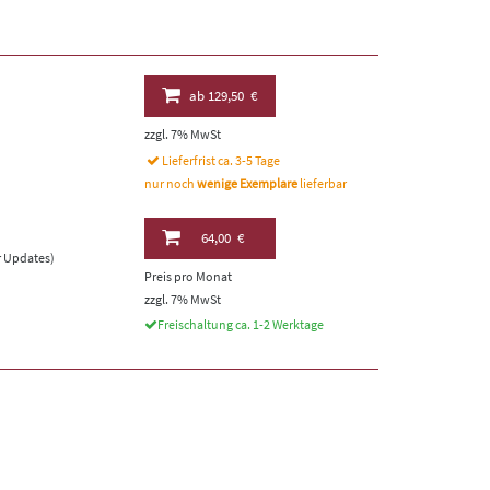
ab
129,50 €
zzgl. 7% MwSt
Lieferfrist ca. 3-5 Tage
nur noch
wenige Exemplare
lieferbar
64,00 €
er Updates)
Preis pro Monat
zzgl. 7% MwSt
Freischaltung ca. 1-2 Werktage