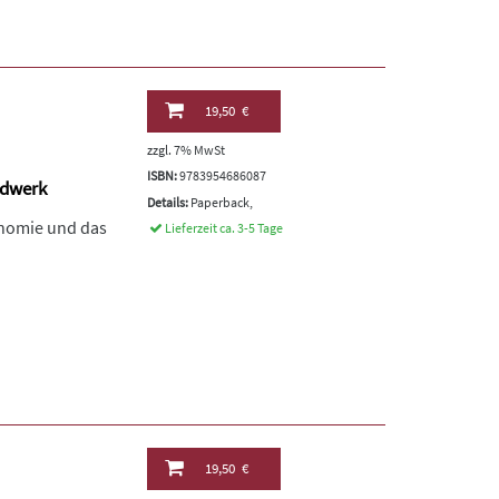
19,50 €
zzgl. 7% MwSt
ISBN:
9783954686087
ndwerk
Details:
Paperback,
onomie und das
Lieferzeit ca. 3-5 Tage
19,50 €