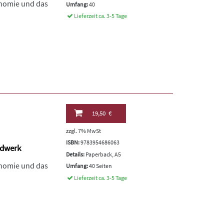
onomie und das
Umfang:
40
Lieferzeit ca. 3-5 Tage
19,50 €
zzgl. 7% MwSt
ISBN:
9783954686063
ndwerk
Details:
Paperback, A5
onomie und das
Umfang:
40 Seiten
Lieferzeit ca. 3-5 Tage