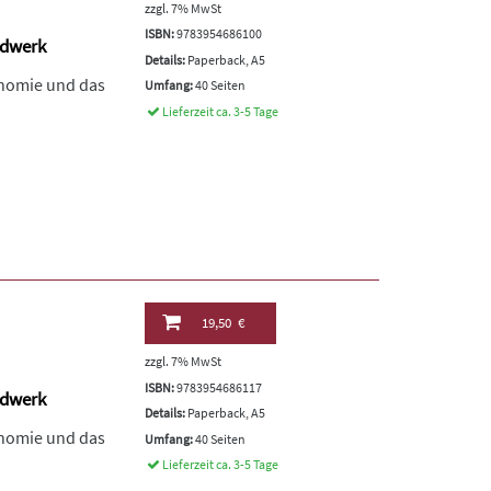
zzgl. 7% MwSt
ISBN:
9783954686100
ndwerk
Details:
Paperback, A5
onomie und das
Umfang:
40 Seiten
Lieferzeit ca. 3-5 Tage
19,50 €
zzgl. 7% MwSt
ISBN:
9783954686117
ndwerk
Details:
Paperback, A5
onomie und das
Umfang:
40 Seiten
Lieferzeit ca. 3-5 Tage