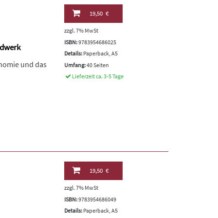
19,50 €
zzgl. 7% MwSt
ISBN:
9783954686025
ndwerk
Details:
Paperback, A5
onomie und das
Umfang:
40 Seiten
Lieferzeit ca. 3-5 Tage
19,50 €
zzgl. 7% MwSt
ISBN:
9783954686049
Details:
Paperback, A5