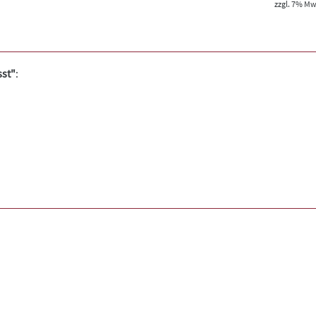
zzgl. 7% MwS
sst"
: