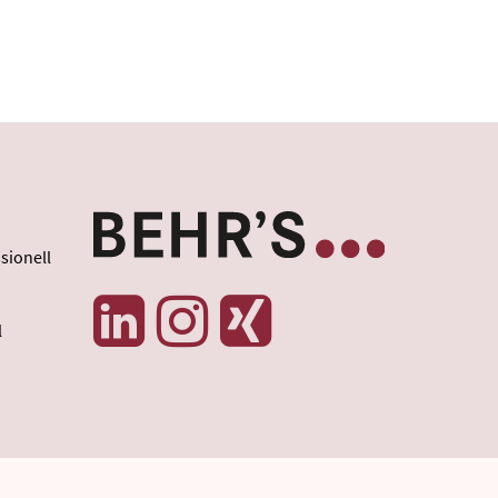
sionell
l