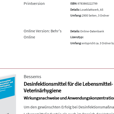
Printversion
ISBN:
9783860222799
Details:
Loseblattwerk, A5
Umfang:
2900 Seiten, 3 Ordner
Online Version: Behr's
Details:
Online-Datenbank
Online
Lizenztyp:
Umfang:
entspricht ca. 3 Ordner b
Bessems
Desinfektionsmittel für die Lebensmittel-
Veterinärhygiene
Wirkungsnachweise und Anwendungskonzentratio
Um den gewünschten Erfolg bei Desinfektionsmaßna
Lebensmittelindustrie als auch im Bereich der Veteri