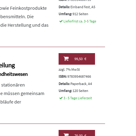
Details:
Einband fest, A5
 sowie Feinkostprodukte
Umfang:
912 Seiten
bensmitteln. Die
Lieferfrist ca. 3-5 Tage
 die Herstellung und das
99,50 €
eilung
zzgl. 7% MwSt
undheitswesen
ISBN:
9783954687466
Details:
Paperback, A4
n stationären
Umfang:
120 Seiten
 Sie müssen gemeinsam
3 - 5 Tage Lieferzeit
bläufe der
76,00 €