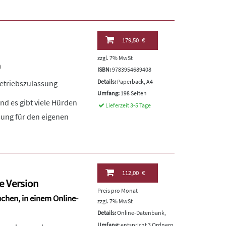
179,50 €
zzgl. 7% MwSt
n
ISBN:
9783954689408
Details:
Paperback, A4
etriebszulassung
Umfang:
198 Seiten
nd es gibt viele Hürden
Lieferzeit 3-5 Tage
sung für den eigenen
112,00 €
e Version
Preis pro Monat
uchen, in einem Online-
zzgl. 7% MwSt
Details:
Online-Datenbank,
Umfang:
entspricht 3 Ordnern