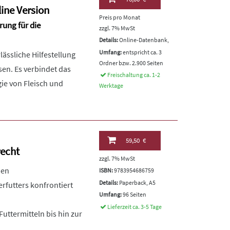
ine Version
Preis pro Monat
rung für die
zzgl. 7% MwSt
Details:
Online-Datenbank,
Umfang:
entspricht ca. 3
ässliche Hilfestellung
Ordner bzw. 2.900 Seiten
sen. Es verbindet das
Freischaltung ca. 1-2
ie von Fleisch und
Werktage
59,50 €
recht
zzgl. 7% MwSt
nen
ISBN:
9783954686759
Details:
Paperback, A5
rfutters konfrontiert
Umfang:
96 Seiten
Lieferzeit ca. 3-5 Tage
uttermitteln bis hin zur