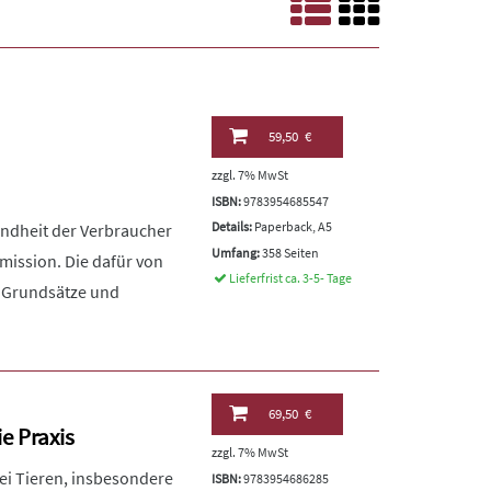
59,50 €
zzgl. 7% MwSt
ISBN:
9783954685547
Details:
Paperback, A5
undheit der Verbraucher
Umfang:
358 Seiten
mission. Die dafür von
Lieferfrist ca. 3-5- Tage
, Grundsätze und
69,50 €
ie Praxis
zzgl. 7% MwSt
i Tieren, insbesondere
ISBN:
9783954686285