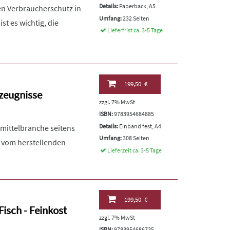
Details:
Paperback, A5
hen Verbraucherschutz in
Umfang:
232 Seiten
t es wichtig, die
Lieferfrist ca. 3-5 Tage
199,50 €
rzeugnisse
zzgl. 7% MwSt
ISBN:
9783954684885
Details:
Einband fest, A4
mittelbranche seitens
Umfang:
308 Seiten
 vom herstellenden
Lieferzeit ca. 3-5 Tage
199,50 €
Fisch - Feinkost
zzgl. 7% MwSt
ISBN:
9783954686735