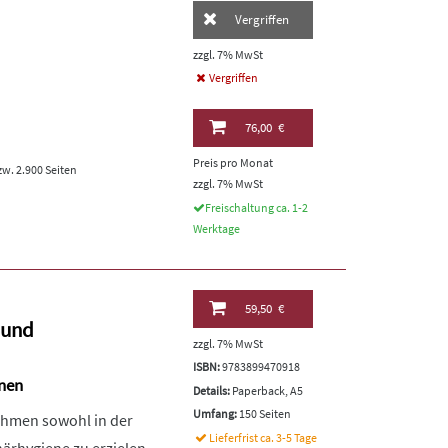
Vergriffen
zzgl. 7% MwSt
Vergriffen
76,00 €
Preis pro Monat
zw. 2.900 Seiten
zzgl. 7% MwSt
Freischaltung ca. 1-2
Werktage
59,50 €
 und
zzgl. 7% MwSt
ISBN:
9783899470918
nen
Details:
Paperback, A5
Umfang:
150 Seiten
hmen sowohl in der
Lieferfrist ca. 3-5 Tage
närhygiene zu erzielen,