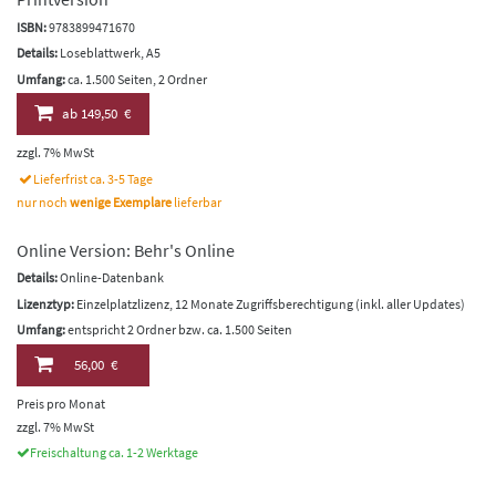
ISBN:
9783899471670
Details:
Loseblattwerk, A5
Umfang:
ca. 1.500 Seiten, 2 Ordner
ab
149,50 €
zzgl. 7% MwSt
Lieferfrist ca. 3-5 Tage
nur noch
wenige Exemplare
lieferbar
Online Version: Behr's Online
Details:
Online-Datenbank
Lizenztyp:
Einzelplatzlizenz, 12 Monate Zugriffsberechtigung (inkl. aller Updates)
Umfang:
entspricht 2 Ordner bzw. ca. 1.500 Seiten
56,00 €
Preis pro Monat
zzgl. 7% MwSt
Freischaltung ca. 1-2 Werktage