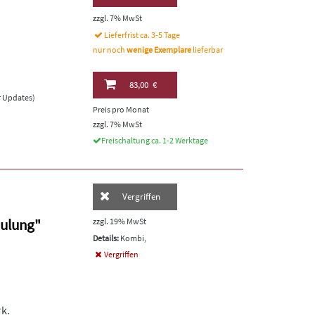
zzgl. 7% MwSt
Lieferfrist ca. 3-5 Tage
nur noch
wenige Exemplare
lieferbar
83,00 €
er Updates)
Preis pro Monat
zzgl. 7% MwSt
Freischaltung ca. 1-2 Werktage
Vergriffen
hulung"
zzgl. 19% MwSt
Details:
Kombi,
Vergriffen
k.