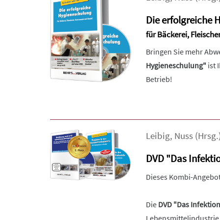
Die erfolgreiche
für Bäckerei, Fleisch
Bringen Sie mehr Abwe
Hygieneschulung"
ist 
Betrieb!
Leibig
,
Nuss
(Hrsg.
DVD "Das Infekti
Dieses Kombi-Angebot
Die
DVD "Das Infektio
Lebensmittelindustrie