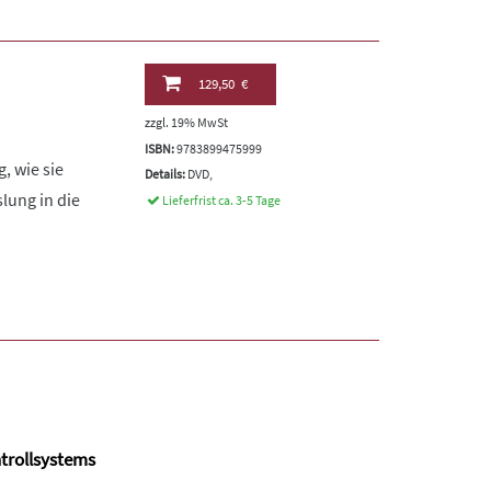
129,50 €
zzgl. 19% MwSt
ISBN:
9783899475999
, wie sie
Details:
DVD,
lung in die
Lieferfrist ca. 3-5 Tage
ntrollsystems