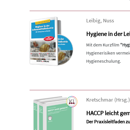
Leibig
,
Nuss
Hygiene in der Le
Mit dem Kurzfilm
"Hygi
Hygienerisiken vermei
Hygieneschulung.
Kretschmar
(Hrsg.)
HACCP leicht ge
Der Praxisleitfaden z