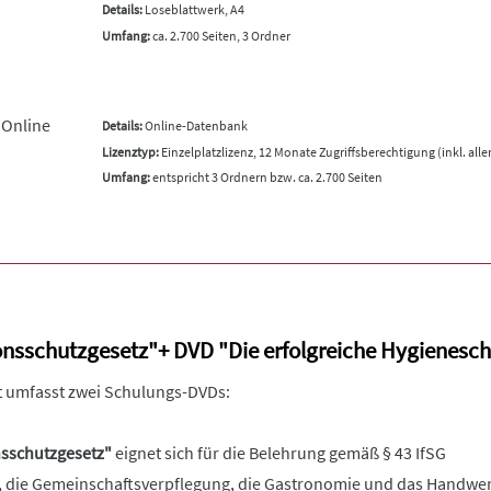
Details:
Loseblattwerk, A4
Umfang:
ca. 2.700 Seiten, 3 Ordner
 Online
Details:
Online-Datenbank
Lizenztyp:
Einzelplatzlizenz, 12 Monate Zugriffsberechtigung (inkl. all
Umfang:
entspricht 3 Ordnern bzw. ca. 2.700 Seiten
onsschutzgesetz"+ DVD "Die erfolgreiche Hygienesc
 umfasst zwei Schulungs-DVDs:
nsschutzgesetz"
eignet sich für die Belehrung gemäß § 43 IfSG
, die Gemeinschaftsverpflegung, die Gastronomie und das Handwer