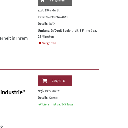
Vergriffen
zzgl. 19% MwSt
ISBN:
9783899474619
Details:
DVD,
Umfang:
DVD mit Begleitheft, 3 Filme à ca.
25 Minuten
erheit in Ihrem
Vergriffen
249,50 €
industrie"
zzgl. 19% MwSt
Details:
Kombi,
Lieferfrist ca. 3-5 Tage
k.