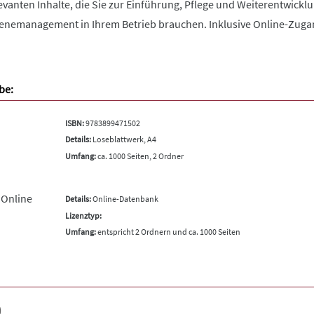
elevanten Inhalte, die Sie zur Einführung, Pflege und Weiterentwick
enemanagement in Ihrem Betrieb brauchen. Inklusive Online-Zuga
be:
ISBN:
9783899471502
Details:
Loseblattwerk, A4
Umfang:
ca. 1000 Seiten, 2 Ordner
 Online
Details:
Online-Datenbank
Lizenztyp:
Umfang:
entspricht 2 Ordnern und ca. 1000 Seiten
)