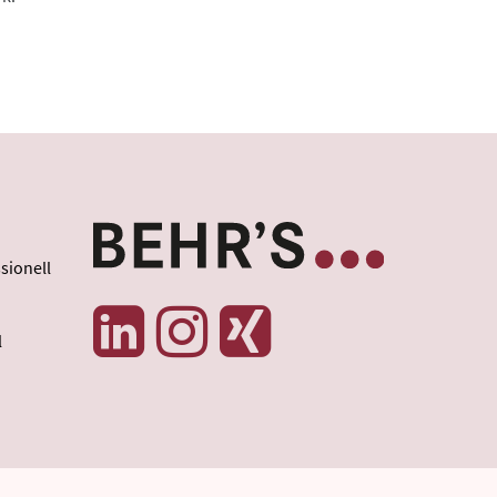
sionell
l