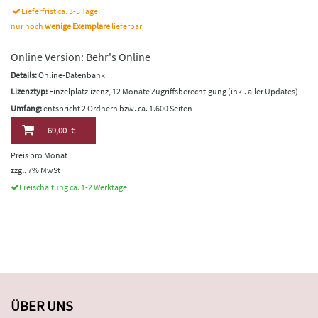
Lieferfrist ca. 3-5 Tage
nur noch
wenige Exemplare
lieferbar
Online Version: Behr's Online
Details:
Online-Datenbank
Lizenztyp:
Einzelplatzlizenz, 12 Monate Zugriffsberechtigung (inkl. aller Updates)
Umfang:
entspricht 2 Ordnern bzw. ca. 1.600 Seiten
69,00 €
Preis pro Monat
zzgl. 7% MwSt
Freischaltung ca. 1-2 Werktage
ÜBER UNS