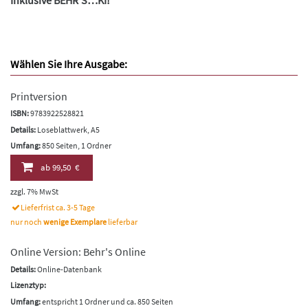
Wählen Sie Ihre Ausgabe:
Printversion
ISBN:
9783922528821
Details:
Loseblattwerk, A5
Umfang:
850 Seiten, 1 Ordner
ab
99,50 €
zzgl. 7% MwSt
Lieferfrist ca. 3-5 Tage
nur noch
wenige Exemplare
lieferbar
Online Version: Behr's Online
Details:
Online-Datenbank
Lizenztyp:
Umfang:
entspricht 1 Ordner und ca. 850 Seiten