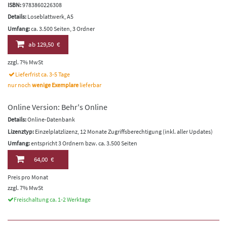
ISBN:
9783860226308
Details:
Loseblattwerk, A5
Umfang:
ca. 3.500 Seiten, 3 Ordner
ab
129,50 €
zzgl. 7% MwSt
Lieferfrist ca. 3-5 Tage
nur noch
wenige Exemplare
lieferbar
Online Version: Behr's Online
Details:
Online-Datenbank
Lizenztyp:
Einzelplatzlizenz, 12 Monate Zugriffsberechtigung (inkl. aller Updates)
Umfang:
entspricht 3 Ordnern bzw. ca. 3.500 Seiten
64,00 €
Preis pro Monat
zzgl. 7% MwSt
Freischaltung ca. 1-2 Werktage