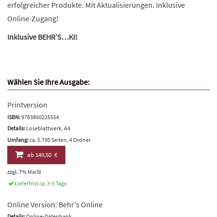
erfolgreicher Produkte. Mit Aktualisierungen. Inklusive
Online-Zugang!
Inklusive BEHR’S…KI!
Wählen Sie Ihre Ausgabe:
Printversion
ISBN:
9783860225554
Details:
Loseblattwerk, A4
Umfang:
ca. 5.700 Seiten, 4 Ordner
ab
149,50 €
zzgl. 7% MwSt
Lieferfrist ca. 3-5 Tage
Online Version: Behr's Online
Details:
Online-Datenbank