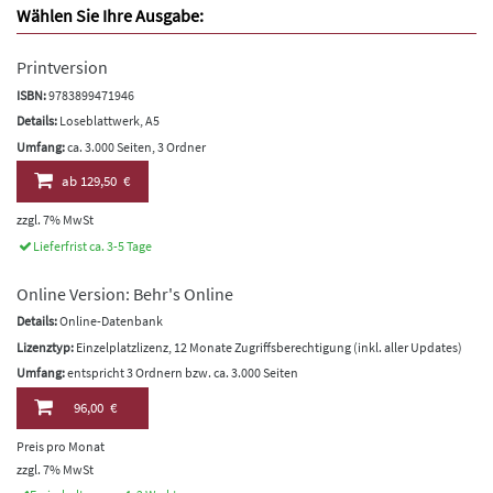
Wählen Sie Ihre Ausgabe:
Printversion
ISBN:
9783899471946
Details:
Loseblattwerk, A5
Umfang:
ca. 3.000 Seiten, 3 Ordner
ab
129,50 €
zzgl. 7% MwSt
Lieferfrist ca. 3-5 Tage
Online Version: Behr's Online
Details:
Online-Datenbank
Lizenztyp:
Einzelplatzlizenz, 12 Monate Zugriffsberechtigung (inkl. aller Updates)
Umfang:
entspricht 3 Ordnern bzw. ca. 3.000 Seiten
96,00 €
Preis pro Monat
zzgl. 7% MwSt