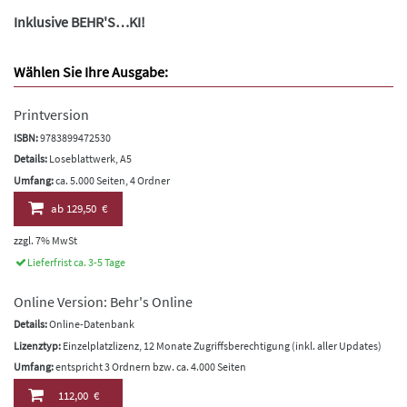
Inklusive BEHR'S…KI!
Wählen Sie Ihre Ausgabe:
Printversion
ISBN:
9783899472530
Details:
Loseblattwerk, A5
Umfang:
ca. 5.000 Seiten, 4 Ordner
ab
129,50 €
zzgl. 7% MwSt
Lieferfrist ca. 3-5 Tage
Online Version: Behr's Online
Details:
Online-Datenbank
Lizenztyp:
Einzelplatzlizenz, 12 Monate Zugriffsberechtigung (inkl. aller Updates)
Umfang:
entspricht 3 Ordnern bzw. ca. 4.000 Seiten
112,00 €