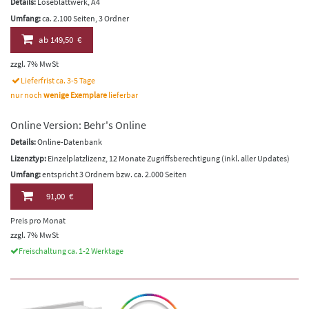
Details:
Loseblattwerk, A4
Umfang:
ca. 2.100 Seiten, 3 Ordner
ab
149,50 €
zzgl. 7% MwSt
Lieferfrist ca. 3-5 Tage
nur noch
wenige Exemplare
lieferbar
Online Version: Behr's Online
Details:
Online-Datenbank
Lizenztyp:
Einzelplatzlizenz, 12 Monate Zugriffsberechtigung (inkl. aller Updates)
Umfang:
entspricht 3 Ordnern bzw. ca. 2.000 Seiten
91,00 €
Preis pro Monat
zzgl. 7% MwSt
Freischaltung ca. 1-2 Werktage