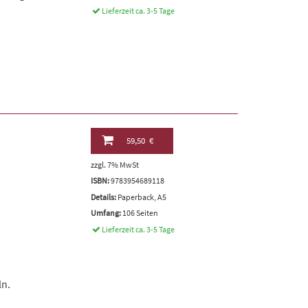
Lieferzeit ca. 3-5 Tage
59,50 €
zzgl. 7% MwSt
ISBN:
9783954689118
Details:
Paperback, A5
Umfang:
106 Seiten
Lieferzeit ca. 3-5 Tage
ln.