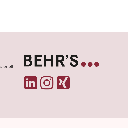
sionell
l