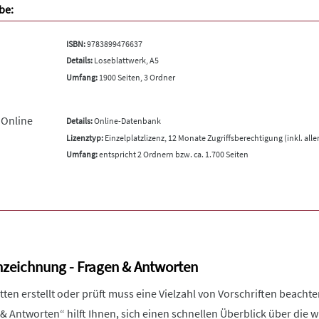
be:
ISBN:
9783899476637
Details:
Loseblattwerk, A5
Umfang:
1900 Seiten, 3 Ordner
 Online
Details:
Online-Datenbank
Lizenztyp:
Einzelplatzlizenz, 12 Monate Zugriffsberechtigung (inkl. all
Umfang:
entspricht 2 Ordnern bzw. ca. 1.700 Seiten
zeichnung - Fragen & Antworten
ten erstellt oder prüft muss eine Vielzahl von Vorschriften beacht
& Antworten“ hilft Ihnen, sich einen schnellen Überblick über die w