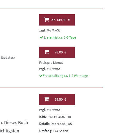
ab
149,50 €
zzgl. 7% MwSt
Lieferfrist ca. 3-5 Tage
78,00 €
er Updates)
Preis pro Monat
zzgl. 7% MwSt
Freischaltung ca. 1-2 Werktage
59,50 €
zzgl. 7% MwSt
ISBN:
9783954687510
en. Dieses Buch
Details:
Paperback, A5
ichtigsten
Umfang:
174 Seiten