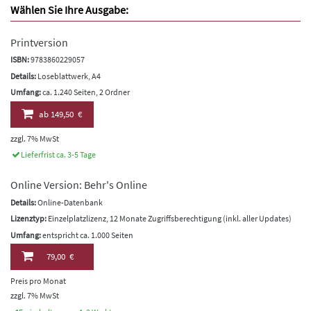
Wählen Sie Ihre Ausgabe:
Printversion
ISBN:
9783860229057
Details:
Loseblattwerk, A4
Umfang:
ca. 1.240 Seiten, 2 Ordner
ab
149,50 €
zzgl. 7% MwSt
Lieferfrist ca. 3-5 Tage
Online Version: Behr's Online
Details:
Online-Datenbank
Lizenztyp:
Einzelplatzlizenz, 12 Monate Zugriffsberechtigung (inkl. aller Updates)
Umfang:
entspricht ca. 1.000 Seiten
79,00 €
Preis pro Monat
zzgl. 7% MwSt