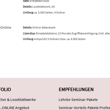
ISBN:
9783899472530
Details:
Loseblattwerk, A5
Umfang:
ca. 5.000 Seiten, 4 Ordner
 Online
Details:
Online-Datenbank
Lizenztyp:
Einzelplatzlizenz, 12 Monate Zugriffsberechtigung (inkl. all
Umfang:
entspricht 3 Ordnern bzw. ca. 4.000 Seiten
FOLIO
EMPFEHLUNGEN
her & Loseblattwerke
Lehrke-Seminar-Pakete
..ONLINE Angebot
Seminar-Vorteils-Pakete Profes