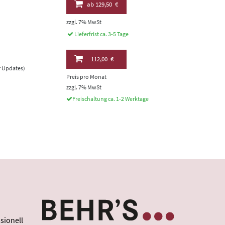
ab
129,50 €
zzgl. 7% MwSt
Lieferfrist ca. 3-5 Tage
112,00 €
er Updates)
Preis pro Monat
zzgl. 7% MwSt
Freischaltung ca. 1-2 Werktage
sionell