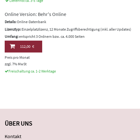
Lieferfrist ca. 3-5 Tage
Online Version: Behr's Online
Details:
Online-Datenbank
Lizenztyp:
Einzelplatzlizenz, 12 Monate Zugriffsberechtigung (inkl. aller Updates)
Umfang:
entspricht 3 Ordnern bzw. ca. 4.000 Seiten
112,00 €
Preis pro Monat
zzgl. 7% MwSt
Freischaltung ca. 1-2 Werktage
ÜBER UNS
Kontakt