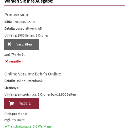
Wählen Sie Ihre Ausgabe:
Printversion
ISBN:
9783860222799
Details:
Loseblattwerk, A5
Umfang:
2900 Seiten, 3 Ordner
Vergriffen
zzgl. 7% MwSt
Vergriffen
Online Version: Behr's Online
Details:
Online-Datenbank
Lizenztyp:
Umfang:
entspricht ca. 3 Ordner bzw. 2.900 Seiten
76,00 €
Preis pro Monat
zzgl. 7% MwSt
Freischaltung ca. 1-2 Werktage