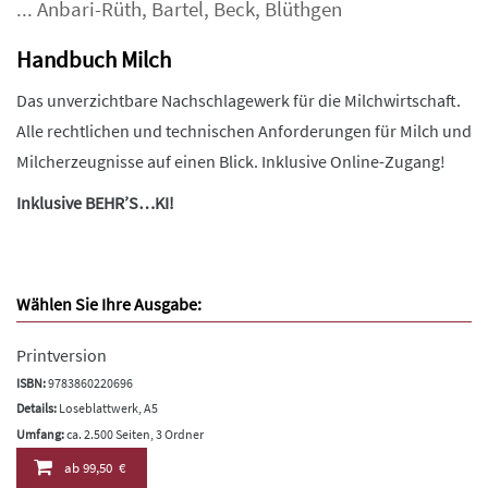
...
Anbari-Rüth
,
Bartel
,
Beck
,
Blüthgen
Handbuch Milch
Das unverzichtbare Nachschlagewerk für die Milchwirtschaft.
Alle rechtlichen und technischen Anforderungen für Milch und
Milcherzeugnisse auf einen Blick. Inklusive Online-Zugang!
Inklusive BEHR’S…KI!
Wählen Sie Ihre Ausgabe:
Printversion
ISBN:
9783860220696
Details:
Loseblattwerk, A5
Umfang:
ca. 2.500 Seiten, 3 Ordner
ab
99,50 €