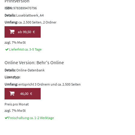
Printversion
ISBN:
9783899470796
Details:
Loseblattwerk, A4
Umfang:
ca. 2.500 Seiten, 2 Ordner
ab
99,50 €
zzgl. 7% MwSt
Lieferfrist ca. 3-5 Tage
Online Version: Behr's Online
Details:
Online-Datenbank
Lizenztyp:
Umfang:
entspricht 3 Ordnern und ca. 2.500 Seiten
46,00 €
Preis pro Monat
zzgl. 7% MwSt
Freischaltung ca. 1-2 Werktage